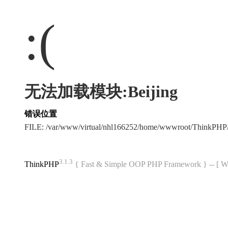
:(
无法加载模块:Beijing
错误位置
FILE: /var/www/virtual/nhl166252/home/wwwroot/ThinkPH
3.1.3
ThinkPHP
{ Fast & Simple OOP PHP Framework } -- 