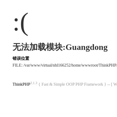
:(
无法加载模块:Guangdong
错误位置
FILE: /var/www/virtual/nhl166252/home/wwwroot/ThinkPH
3.1.3
ThinkPHP
{ Fast & Simple OOP PHP Framework } -- 