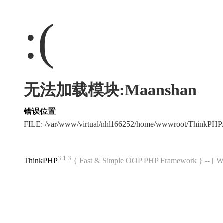
:(
无法加载模块:Maanshan
错误位置
FILE: /var/www/virtual/nhl166252/home/wwwroot/ThinkPH
3.1.3
ThinkPHP
{ Fast & Simple OOP PHP Framework } -- 