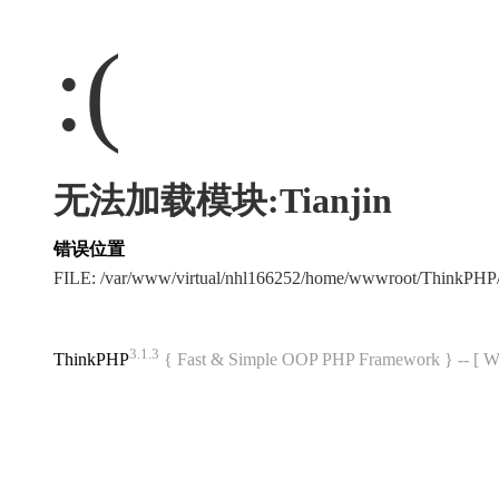
:(
无法加载模块:Tianjin
错误位置
FILE: /var/www/virtual/nhl166252/home/wwwroot/ThinkPH
3.1.3
ThinkPHP
{ Fast & Simple OOP PHP Framework } -- 