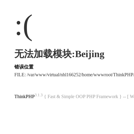
:(
无法加载模块:Beijing
错误位置
FILE: /var/www/virtual/nhl166252/home/wwwroot/ThinkPH
3.1.3
ThinkPHP
{ Fast & Simple OOP PHP Framework } -- 