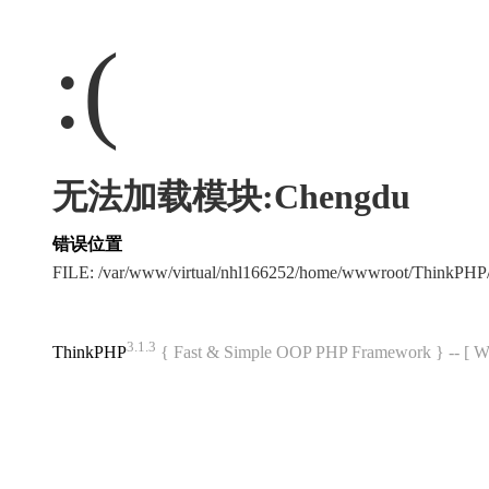
:(
无法加载模块:Chengdu
错误位置
FILE: /var/www/virtual/nhl166252/home/wwwroot/ThinkPH
3.1.3
ThinkPHP
{ Fast & Simple OOP PHP Framework } -- 